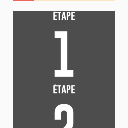
Quand vous êtes prêt·es, et avant tout rapport
sexuel pénétratif, mets le préservatif externe.
Après avoir enlevé l’emballage, ne déroule pas
encore le préservatif ! Tiens l’extrémité (le
réservoir) entre l’index et le pouce et pose-le sur le