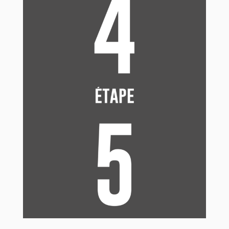
pénis est toujours en érection pour ne pas risquer
une fuite. Fais un petit nœud pour éviter que le
sperme s’écoule et hop, à la poubelle (pas dans les
toilettes !).
Tu as encore envie ? Pas de problème, mais avec un
nouveau préservatif !