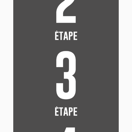
gland du pénis en érection.
Déroule entièrement le préservatif sur le pénis en
pinçant le capuchon. Ne lâche l’extrémité que
quand tu as entièrement déroulé le préservatif.
Pour faciliter la pénétration et éviter que le
préservatif ne se déchire, n’hésite pas à utiliser du
gel lubrifiant à base d’eau ou de silicone.
Après l’éjaculation, retire le préservatif lorsque le