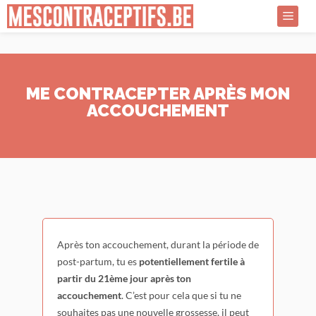
Aller
au
Menu
contenu
ME CONTRACEPTER APRÈS MON
ACCOUCHEMENT
Après ton accouchement, durant la période de
post-partum, tu es
potentiellement fertile à
partir du 21ème jour après ton
accouchement
. C’est pour cela que si tu ne
souhaites pas une nouvelle grossesse, il peut