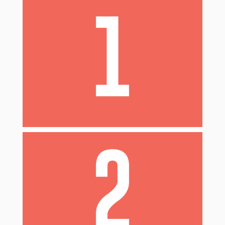
La contraception que tu avais éventuellement avant
la grossesse n’est pas nécessairement celle qui te
choisir d’en
conviendra le mieux après. Tu peux
!
changer
de ton choix :
L’allaitement est un facteur important
ton retour de couches sera plus rapide si tu
n’allaites pas, et tu devras donc avoir une
contraception plus rapidement.