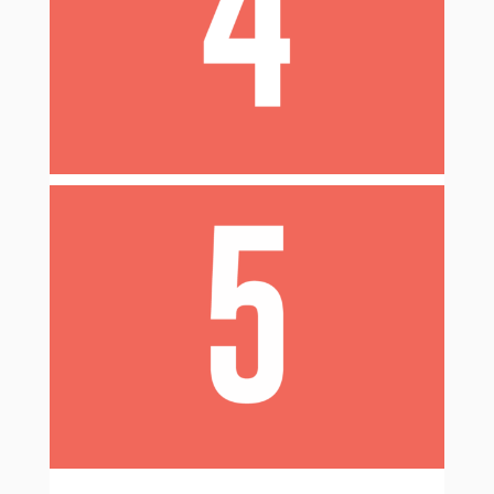
déconseillées
Certaines contraceptions sont
.
si tu allaites
pendant six mois
fertile avant le retour de ses
Une personne est
.
règles