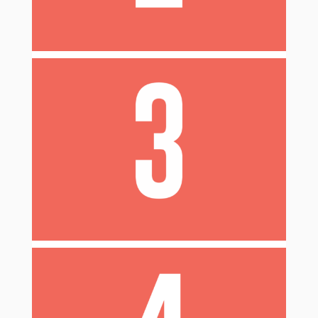
déroulement de ta grossesse ou de ton
Le
peut avoir un impact sur les
accouchement
contraceptions possibles pour toi : ton ou ta
médecin t’en informera.