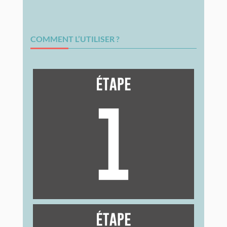
COMMENT L’UTILISER ?
Va chez un·e médecin ou gynécologue, puis à
la pharmacie muni·e de ton ordonnance.