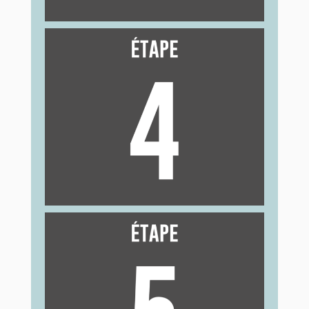
Après avoir mis le 3ème patch, n’en colle pas
un autre. C’est à ce moment-là que tes règles
arrivent.
7 jours plus tard, place le nouveau patch à un
autre endroit que le précédent.
Le patch peut se décoller sans que tu t’en