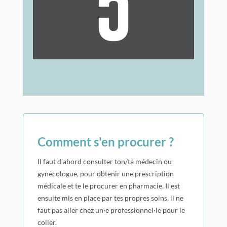
rendes compte. Il faut le refixer ou en
remettre un nouveau (s’il ne colle plus) dans
les 24 heures.
Comment s'en procurer ?
Il faut d’abord consulter ton/ta médecin ou
gynécologue, pour obtenir une prescription
médicale et te le procurer en pharmacie. Il est
ensuite mis en place par tes propres soins, il ne
faut pas aller chez un·e professionnel·le pour le
coller.