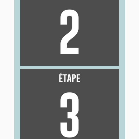
Colle le patch sur une zone propre, sèche et
sans blessure : le ventre, la partie supérieure
du bras, les fesses ou le bas du dos. Veille
cependant à ne pas coller le patch sur la
poitrine.
Laisse-le en place pendant une semaine.
Change-le après 7 jours, environ au même
moment de la journée. Place le nouveau
patch à un autre endroit que le précédent
pour éviter toute irritation de la peau.